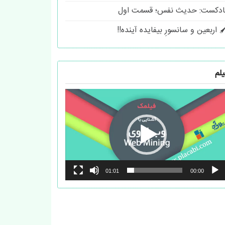
ادکست: حدیث نفس؛ قسمت اول
 اربعین و سانسورِ بیفایده آینده!!
یلم
مایشگر
یدیو
01:01
00:00