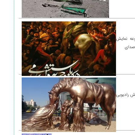
عه نمایش
صدای
یش رادیویی