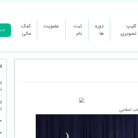
کلیپ
دوره
ثبت
عضویت
کمک
تصویری
ها
نام
مالی
آ
پ
ن
پ
ن
لاب اسلامی
ح
ح