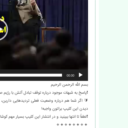
00:00
بسم الله الرحمن الرحیم
❗️پاسخ به شبهات موجود درباره توقف تبادل آتش با رژیم ص
🔰 اگر شما هم درباره وضعیت فعلی تردیدهایی دارین، 
دیدن این کلیپ براتون واجبه!
❗️لطفاً تا انتها ببینید و در انتشار این کلیپ بسیار مهم کوشا 
🔸🔹🔸🔹🔸🔹🔸🔹