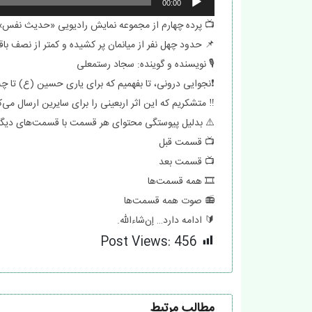
00:00
📺 پرده چهارم از مجموعه نمایش رادیویی «حدیث نفس»
📌 حدود چهل نفر از میانمان پر کشیده و کمتر از نصف باق
🎙 نویسنده و گوینده: سجاد رستمعلی
❗️نجوایی درونی، تا بفهمیم که برای یاری حسین (ع) تا چه ا
‼️ متشکریم که این اثر اربعینی را برای سایرین ارسال می
⚠️ بدلیل پیوستگی محتوای هر قسمت با قسمت‌های دیگر،
📺 قسمت قبل
📺 قسمت بعد
🎞 همه قسمت‌ها
📻 صوت همه قسمت‌ها
🔰 ادامه دارد… إن‌شاءالله.
Post Views:
456
مطالب مرتبط