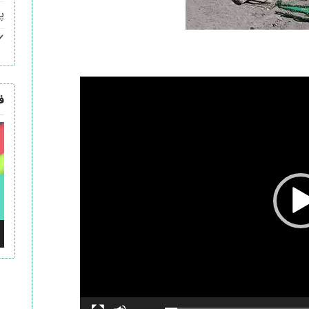
پ
ف
ن
و