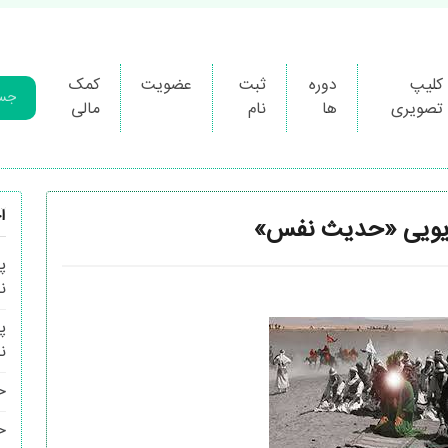
کلیپ
دوره
ثبت
عضویت
کمک
تصویری
ها
نام
مالی
آ
ادیویی «حدیث نفس»
پ
ن
پ
ن
ح
ح