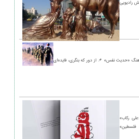
یش رادیویی
اهنگ «حدیث نفس» 📌 از دور که بنگری، فایده‌ای
علی رکاب»
ه فلسطین»