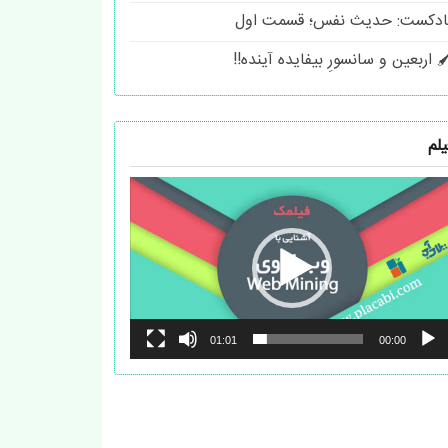
ادکست: حدیث نفس؛ قسمت اول
 اربعین و سانسورِ بیفایده آینده!!
یلم
مایشگر
یدیو
01:01
00:00