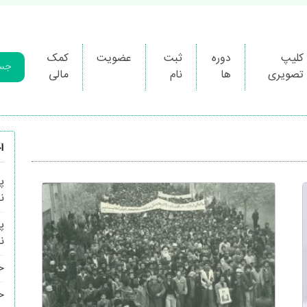
کلیپ
دوره
ثبت
عضویت
کمک
تصویری
ها
نام
مالی
آ
پ
ن
پ
ن
ح
ح