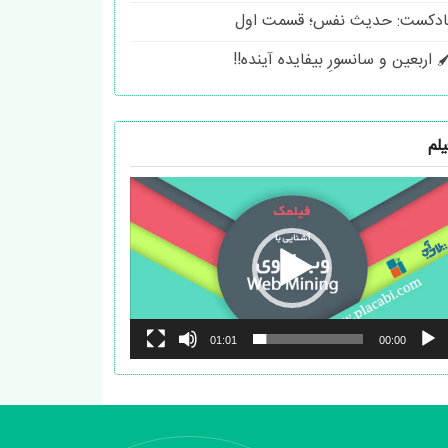
ادکست: حدیث نفس؛ قسمت اول
 اربعین و سانسورِ بیفایده آینده!!
یلم
مایشگر
یدیو
01:01
00:00