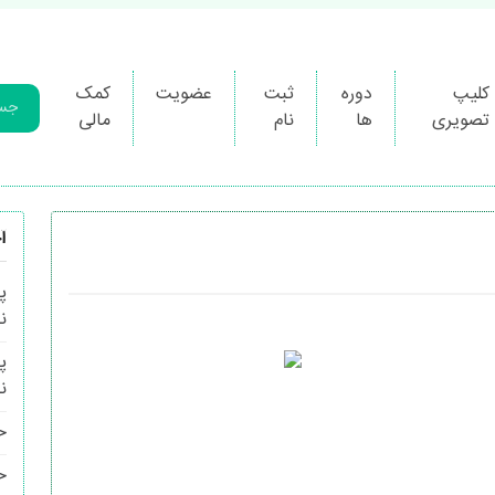
کلیپ
دوره
ثبت
عضویت
کمک
تصویری
ها
نام
مالی
آ
پ
ن
پ
ن
ح
ح