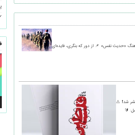
پ
ف
اهنگ «حدیث نفس» 📌 از دور که بنگری، فایده‌ای
ن
و
شر شد❗️ ⚠️