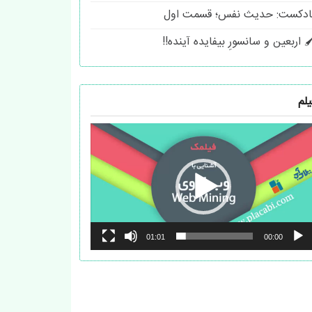
ادکست: حدیث نفس؛ قسمت اول
 اربعین و سانسورِ بیفایده آینده!!
یلم
مایشگر
یدیو
01:01
00:00