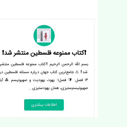
❗️کتاب ممنوعه فلسطین منتشر شد❗️
بسم الله الرحمن الرحیم ❗️کتاب ممنوعه فلسطین منتشر
شد❗️ ⚠️ جامع‌ترین کتاب جهان درباره مسئله فلسطین در
۱۴ فصل: 🔰 فصل۱: یهود، یهودیت و صهیونیسم 🔺 آیا
صهیونیسم‌ستیزی، همان یهودستیزی...
اطلاعات بیشتری