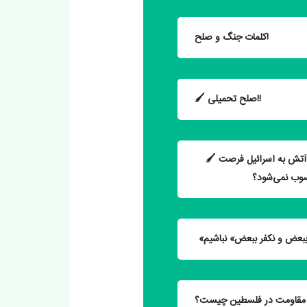
کلمات جنگ و صلح!
🖌 صلح تحمیلی!!
🖌 تجدید قوای دشمن! ❓آیا توقف تبادل آتش به اسرائیل فرصت
سوب نمی‌شود؟
ق مقاومت در فلسطین چیست؟