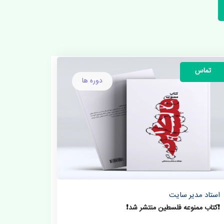
تماس
دوره ها
استاد مدیر سایت
❗️کتاب ممنوعه فلسطین منتشر شد❗️