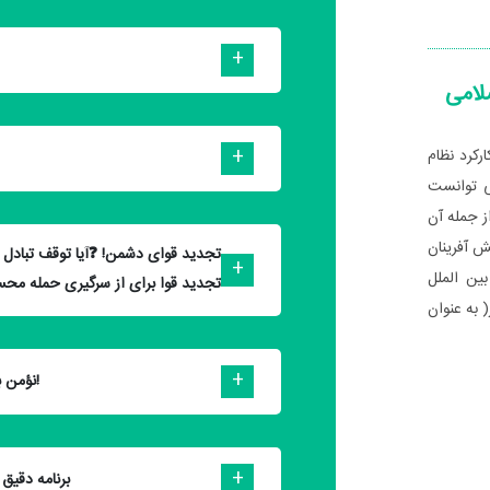
لامی
رکرد نظام
ی توانست
از جمله آن
 آفرینان
ین الملل
تجدید قوا برای از سرگیری حمله مح
 به عنوان
«نؤمن ببعض و نکفر ببعض» نباشیم!
برنامه دقی