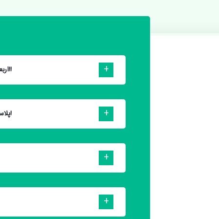
🖌 اربعین و سانسورِ بیفایده آینده!!
🖌 پلاسما: شعله‌ای از علم و قدرت!