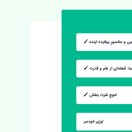
🖌 موج نفرت بنفش!
وزیر خودسر!