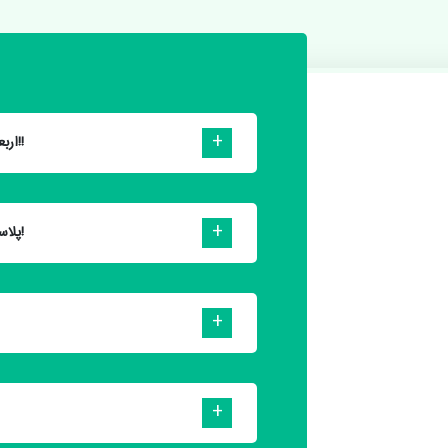
🖌 اربعین و سانسورِ بیفایده آینده!!
🖌 پلاسما: شعله‌ای از علم و قدرت!