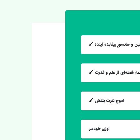
🖌 موج نفرت بنفش!
وزیر خودسر!