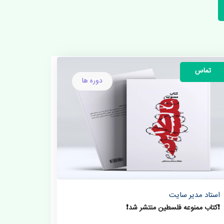
تماس
دوره ها
استاد مدیر سایت
❗️کتاب ممنوعه فلسطین منتشر شد❗️