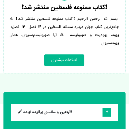
❗️کتاب ممنوعه فلسطین منتشر شد❗️
بسم الله الرحمن الرحیم ❗️کتاب ممنوعه فلسطین منتشر شد❗️ ⚠️
جامع‌ترین کتاب جهان درباره مسئله فلسطین در ۱۴ فصل: 🔰 فصل۱:
یهود، یهودیت و صهیونیسم 🔺 آیا صهیونیسم‌ستیزی، همان
یهودستیزی...
اطلاعات بیشتری
🖌 اربعین و سانسورِ بیفایده آینده!!