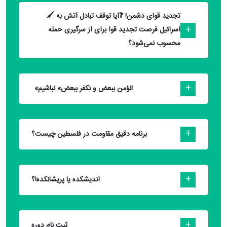
🖌 تجدید قوای دشمن! ❓آیا توقف تبادل آتش به
اسرائیل فرصت تجدید قوا برای از سرگیری حمله
محسوب نمی‌شود؟
«نؤمن ببعض و نکفر ببعض» نباشیم!
برنامه دقیق مقاومت در فلسطین چیست؟
اندیشکده یا پریشانکده!؟
ثبت نام دوره