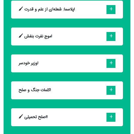
🖌 پلاسما: شعله‌ای از علم و قدرت!
🖌 موج نفرت بنفش!
وزیر خودسر!
کلمات جنگ و صلح!
🖌 صلح تحمیلی!!