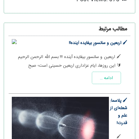
مطالب مرتبط
🖌 اربعین و سانسورِ بیفایده آینده!!
🖌 اربعین و سانسورِ بیفایده آینده !!! بسم الله الرحمن الرحیم
🔰 این روزها، ایام عزاداری اربعین حسینی است؛ صبح
ادامه …
🖌 پلاسما:
شعله‌ای از
علم و
قدرت!
🖌